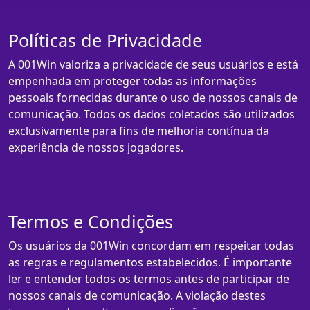
Políticas de Privacidade
A 001Win valoriza a privacidade de seus usuários e está
empenhada em proteger todas as informações
pessoais fornecidas durante o uso de nossos canais de
comunicação. Todos os dados coletados são utilizados
exclusivamente para fins de melhoria contínua da
experiência de nossos jogadores.
Termos e Condições
Os usuários da 001Win concordam em respeitar todas
as regras e regulamentos estabelecidos. É importante
ler e entender todos os termos antes de participar de
nossos canais de comunicação. A violação destes