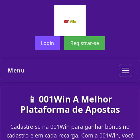
Login
Registrar-se
Menu
📱 001Win A Melhor
Plataforma de Apostas
Cadastre-se na 001Win para ganhar bônus no
cadastro e em cada recarga. Com a 001Win, você