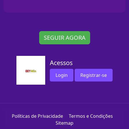
SEGUIR AGORA
Acessos
Login
Registrar-se
Políticas de Privacidade
Termos e Condições
Sitemap