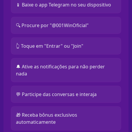
📱 Baixe o app Telegram no seu dispositivo
🔍 Procure por "@001WinOficial"
👆 Toque em "Entrar" ou "Join"
🔔 Ative as notificações para não perder
nada
💬 Participe das conversas e interaja
🎁 Receba bônus exclusivos
automaticamente