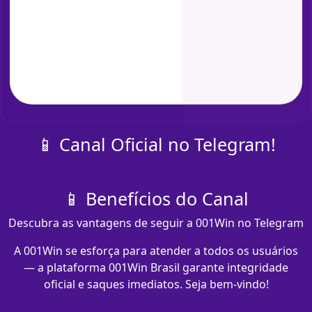
📱 Canal Oficial no Telegram!
📱 Benefícios do Canal
Descubra as vantagens de seguir a 001Win no Telegram
A 001Win se esforça para atender a todos os usuários
— a plataforma 001Win Brasil garante integridade
oficial e saques imediatos. Seja bem-vindo!