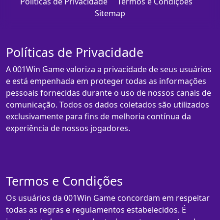
Políticas de Privacidade
Termos e Condições
Sitemap
Políticas de Privacidade
A 001Win Game valoriza a privacidade de seus usuários
e está empenhada em proteger todas as informações
pessoais fornecidas durante o uso de nossos canais de
comunicação. Todos os dados coletados são utilizados
exclusivamente para fins de melhoria contínua da
experiência de nossos jogadores.
Termos e Condições
Os usuários da 001Win Game concordam em respeitar
todas as regras e regulamentos estabelecidos. É