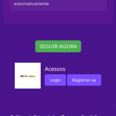
automaticamente
SEGUIR AGORA
Acessos
Login
Registrar-se