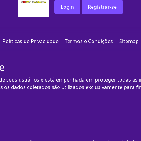
Login
Registrar-se
Políticas de Privacidade
Termos e Condições
Sitemap
de
 de seus usuários e está empenhada em proteger todas as 
 os dados coletados são utilizados exclusivamente para fi