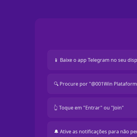
📱 Baixe o app Telegram no seu disp
🔍 Procure por "@001Win Plataforma
👆 Toque em "Entrar" ou "Join"
🔔 Ative as notificações para não p