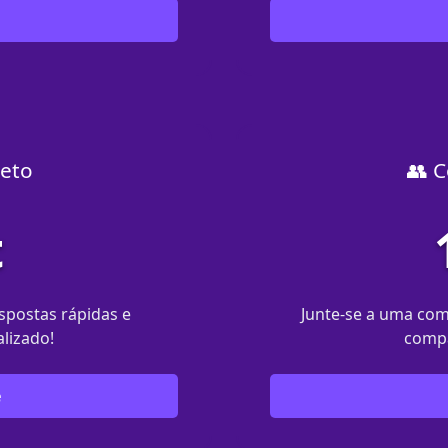
reto
👥 
t
espostas rápidas e
Junte-se a uma com
lizado!
compa
e