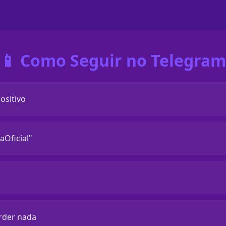
📱 Como Seguir no Telegram
ositivo
Oficial"
erder nada