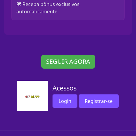
🎁 Receba bônus exclusivos
automaticamente
SEGUIR AGORA
Acessos
Login
Registrar-se