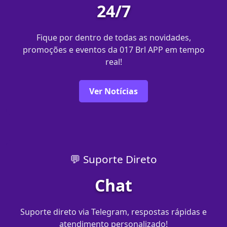
24/7
Fique por dentro de todas as novidades,
promoções e eventos da 017 Brl APP em tempo
real!
Ver Notícias
💬 Suporte Direto
Chat
Suporte direto via Telegram, respostas rápidas e
atendimento personalizado!