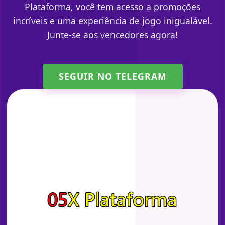
Plataforma, você tem acesso a promoções
incríveis e uma experiência de jogo inigualável.
Junte-se aos vencedores agora!
SEGUIR NO TELEGRAM