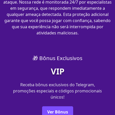
ataque. Nossa rede é monitorada 24/7 por especialistas
em segurança, que respondem imediatamente a
qualquer ameaça detectada. Esta proteção adicional
garante que você possa jogar com confiança, sabendo
que sua experiência não será interrompida por
atividades maliciosas.
🎁 Bônus Exclusivos
VIP
Receba bônus exclusivos do Telegram,
promoções especiais e códigos promocionais
únicos!
Ver Bônus