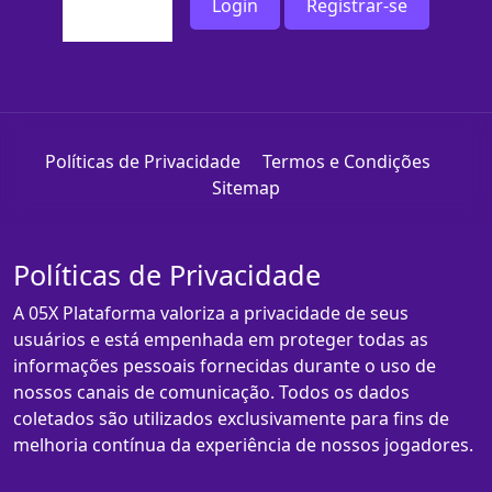
Login
Registrar-se
Políticas de Privacidade
Termos e Condições
Sitemap
Políticas de Privacidade
A 05X Plataforma valoriza a privacidade de seus
usuários e está empenhada em proteger todas as
informações pessoais fornecidas durante o uso de
nossos canais de comunicação. Todos os dados
coletados são utilizados exclusivamente para fins de
melhoria contínua da experiência de nossos jogadores.