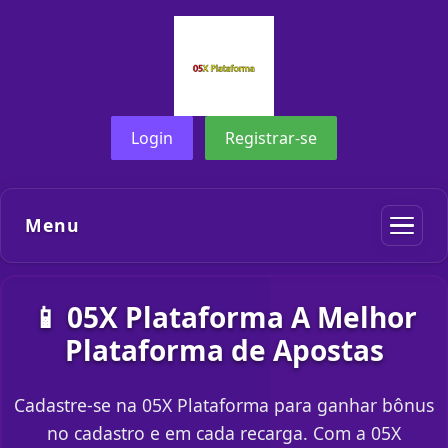
Login
Registrar-se
Menu
📱 05X Plataforma A Melhor
Plataforma de Apostas
Cadastre-se na 05X Plataforma para ganhar bônus
no cadastro e em cada recarga. Com a 05X