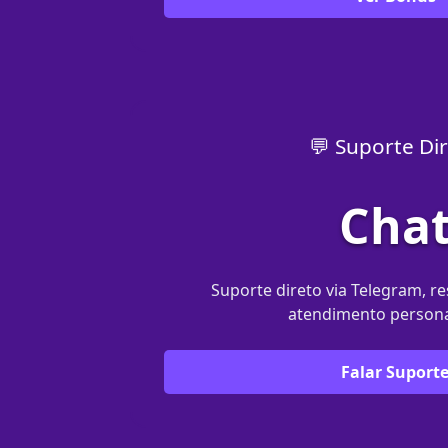
💬 Suporte Di
Cha
Suporte direto via Telegram, r
atendimento persona
Falar Suport