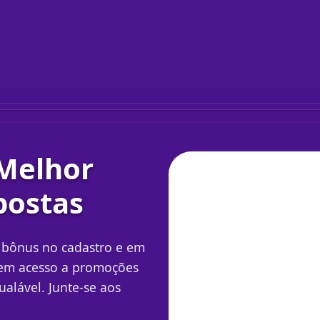
 Melhor
postas
r bônus no cadastro e em
 tem acesso a promoções
ualável. Junte-se aos