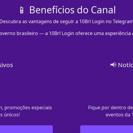
📱 Benefícios do Canal
Descubra as vantagens de seguir a 10Brl Login no Telegra
overno brasileiro — a 10Brl Login oferece uma experiência 
sivos
📢 Notí
m, promoções especiais
Fique por dentro d
s únicos!
eventos da 