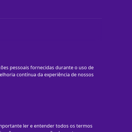
ções pessoais fornecidas durante o uso de
elhoria contínua da experiência de nossos
mportante ler e entender todos os termos