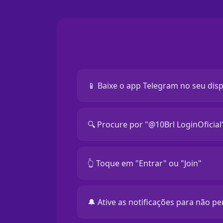
📱 Baixe o app Telegram no seu disp
🔍 Procure por "@10Brl LoginOficial
👆 Toque em "Entrar" ou "Join"
🔔 Ative as notificações para não p