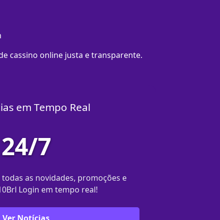
m
de cassino online justa e transparente.
cias em Tempo Real
24/7
e todas as novidades, promoções e
10Brl Login em tempo real!
Ver Notícias