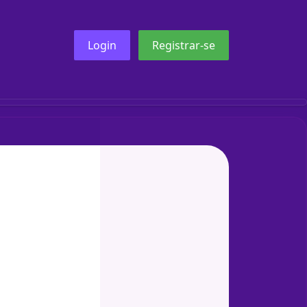
Login
Registrar-se