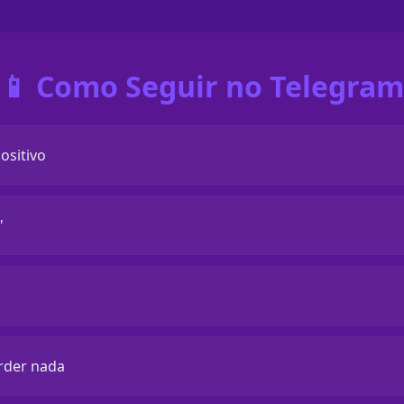
📱 Como Seguir no Telegram
ositivo
"
erder nada