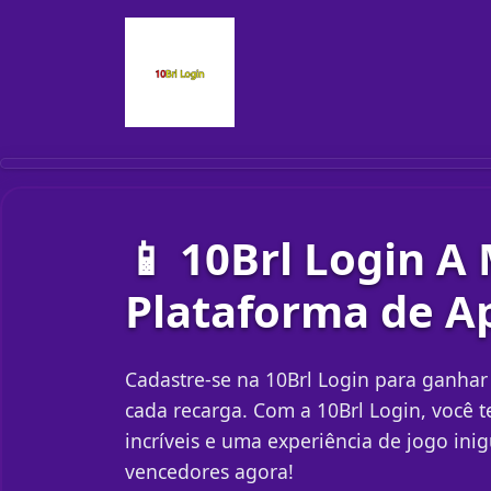
📱 10Brl Login A
Plataforma de A
Cadastre-se na 10Brl Login para ganha
cada recarga. Com a 10Brl Login, você
incríveis e uma experiência de jogo inig
vencedores agora!