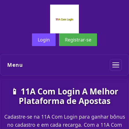
Login
Registrar-se
Menu
📱 11A Com Login A Melhor
Plataforma de Apostas
Cadastre-se na 11A Com Login para ganhar bônus
no cadastro e em cada recarga. Com a 11A Com