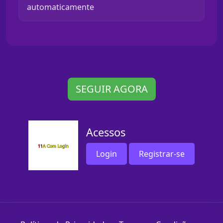
automaticamente
SEGUIR AGORA
Acessos
Login
Registrar-se