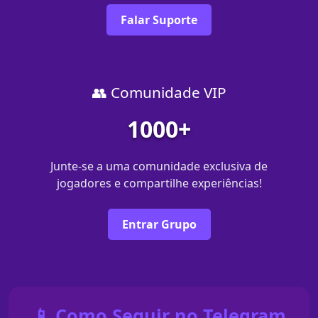
Falar Suporte
👥 Comunidade VIP
1000+
Junte-se a uma comunidade exclusiva de
jogadores e compartilhe experiências!
Entrar Grupo
📱 Como Seguir no Telegram