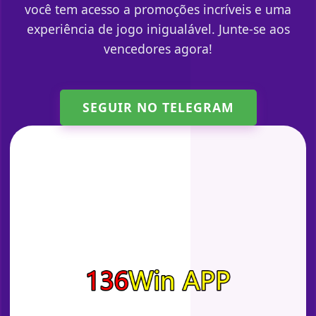
você tem acesso a promoções incríveis e uma
experiência de jogo inigualável. Junte-se aos
vencedores agora!
SEGUIR NO TELEGRAM