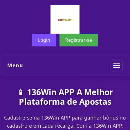
Login
Registrar-se
Menu
📱 136Win APP A Melhor
Plataforma de Apostas
Cadastre-se na 136Win APP para ganhar bônus no
cadastro e em cada recarga. Com a 136Win APP,