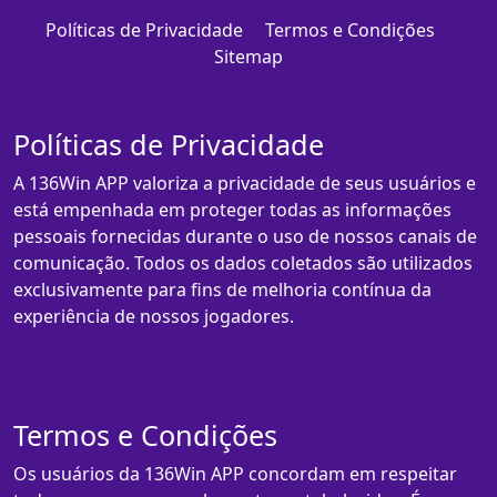
Políticas de Privacidade
Termos e Condições
Sitemap
Políticas de Privacidade
A 136Win APP valoriza a privacidade de seus usuários e
está empenhada em proteger todas as informações
pessoais fornecidas durante o uso de nossos canais de
comunicação. Todos os dados coletados são utilizados
exclusivamente para fins de melhoria contínua da
experiência de nossos jogadores.
Termos e Condições
Os usuários da 136Win APP concordam em respeitar