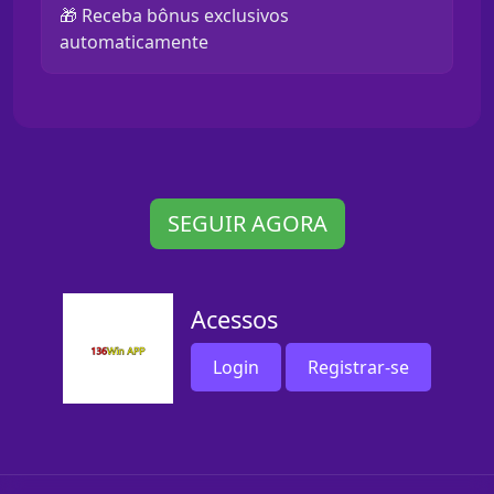
🎁 Receba bônus exclusivos
automaticamente
SEGUIR AGORA
Acessos
Login
Registrar-se