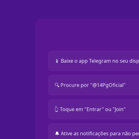
📱 Baixe o app Telegram no seu disp
🔍 Procure por "@14PgOficial"
👆 Toque em "Entrar" ou "Join"
🔔 Ative as notificações para não p