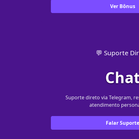
Ver Bônus
💬 Suporte Di
Cha
Suporte direto via Telegram, r
atendimento persona
Falar Suport