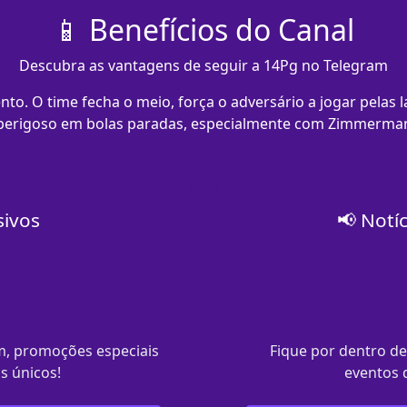
📱 Benefícios do Canal
Descubra as vantagens de seguir a 14Pg no Telegram
ento. O time fecha o meio, força o adversário a jogar pelas 
erigoso em bolas paradas, especialmente com Zimmerman
sivos
📢 Notí
m, promoções especiais
Fique por dentro d
s únicos!
eventos 