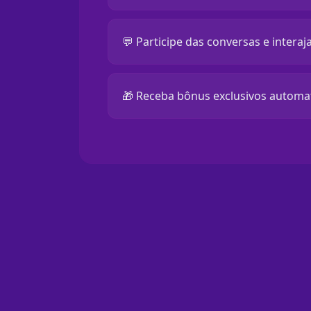
💬 Participe das conversas e interaj
🎁 Receba bônus exclusivos autom