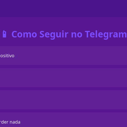
📱 Como Seguir no Telegram
ositivo
erder nada