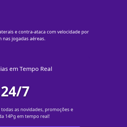
laterais e contra-ataca com velocidade por
 nas jogadas aéreas.
cias em Tempo Real
24/7
e todas as novidades, promoções e
da 14Pg em tempo real!