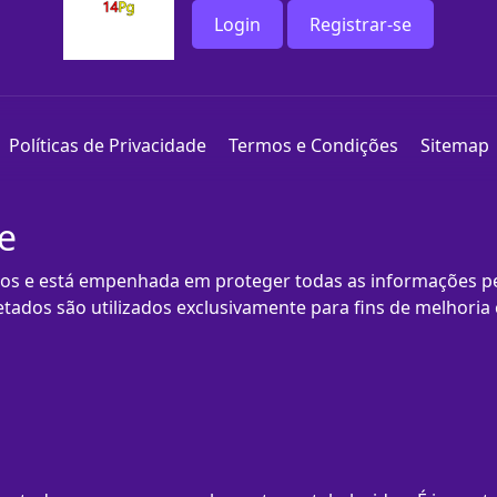
Login
Registrar-se
Políticas de Privacidade
Termos e Condições
Sitemap
de
rios e está empenhada em proteger todas as informações p
tados são utilizados exclusivamente para fins de melhoria