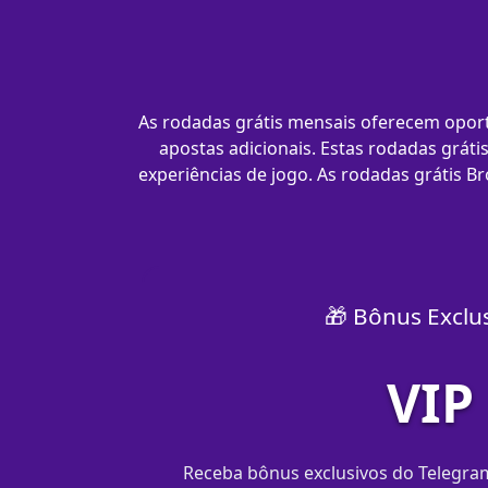
As rodadas grátis mensais oferecem opor
apostas adicionais. Estas rodadas gráti
experiências de jogo. As rodadas grátis 
🎁 Bônus Exclu
VIP
Receba bônus exclusivos do Telegra