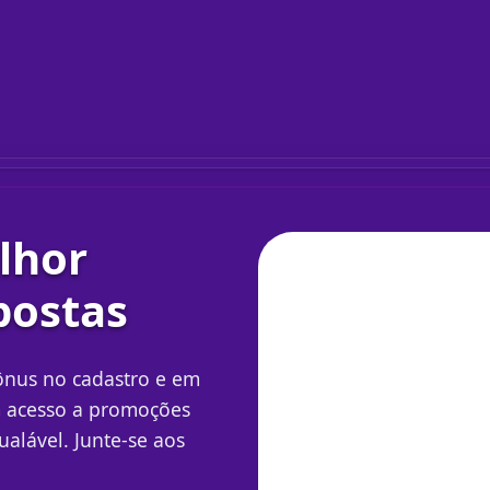
lhor
postas
ônus no cadastro e em
m acesso a promoções
ualável. Junte-se aos