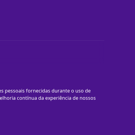
s pessoais fornecidas durante o uso de
elhoria contínua da experiência de nossos