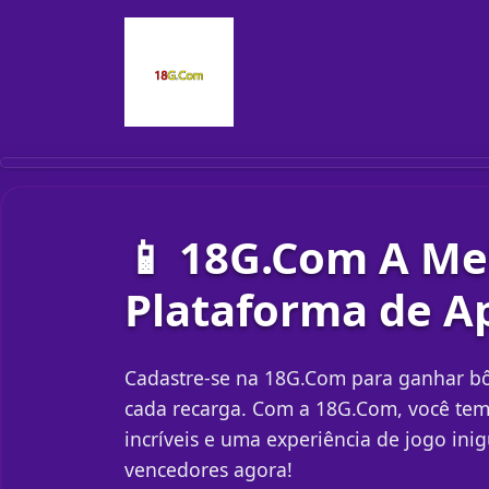
📱 18G.Com A Me
Plataforma de A
Cadastre-se na 18G.Com para ganhar b
cada recarga. Com a 18G.Com, você te
incríveis e uma experiência de jogo inig
vencedores agora!