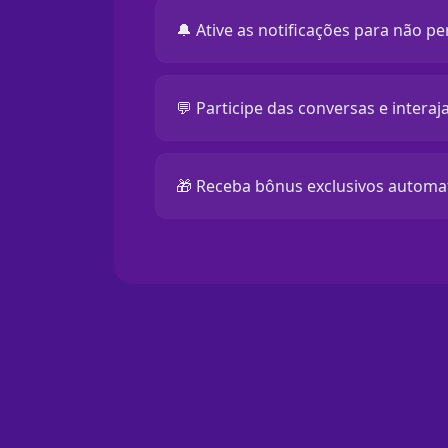
🔔 Ative as notificações para não p
💬 Participe das conversas e interaj
🎁 Receba bônus exclusivos autom