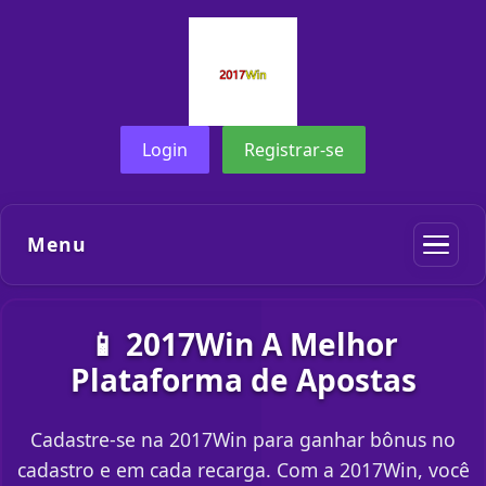
Login
Registrar-se
Menu
📱 2017Win A Melhor
Plataforma de Apostas
Cadastre-se na 2017Win para ganhar bônus no
cadastro e em cada recarga. Com a 2017Win, você