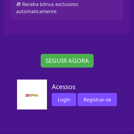
🎁 Receba bônus exclusivos
automaticamente
SEGUIR AGORA
Acessos
Login
Registrar-se