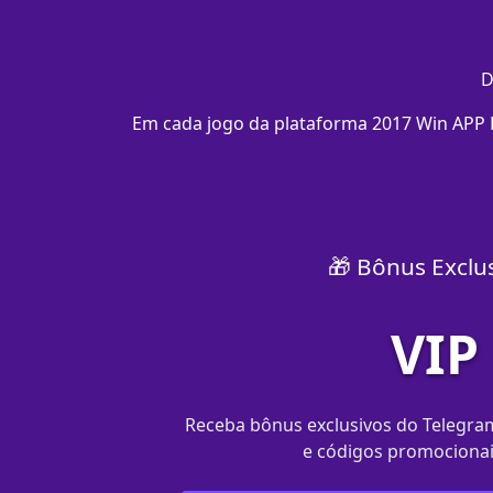
D
Em cada jogo da plataforma 2017 Win APP B
🎁 Bônus Exclu
VIP
Receba bônus exclusivos do Telegra
e códigos promocionai