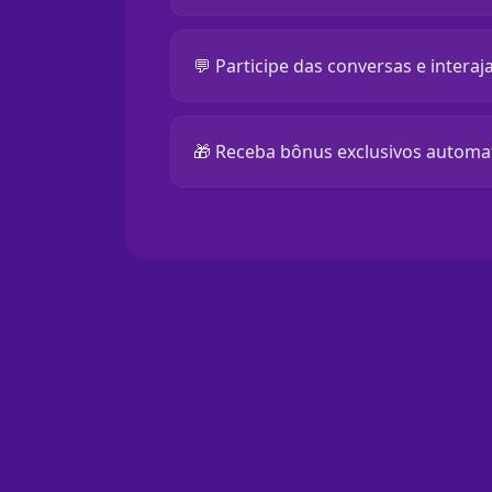
💬 Participe das conversas e interaj
🎁 Receba bônus exclusivos autom