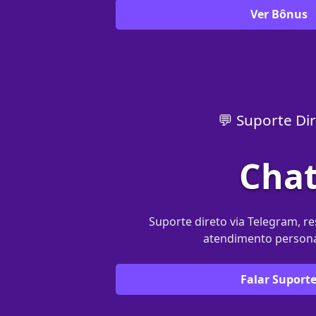
Ver Bônus
💬 Suporte Di
Cha
Suporte direto via Telegram, r
atendimento persona
Falar Suport