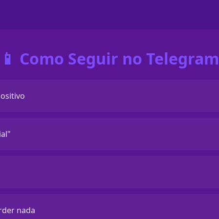
📱 Como Seguir no Telegram
ositivo
al"
erder nada