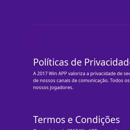
Políticas de Privacida
A 2017 Win APP valoriza a privacidade de s
de nossos canais de comunicação. Todos os 
nossos jogadores.
Termos e Condições