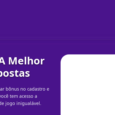
 A Melhor
postas
ar bônus no cadastro e
você tem acesso a
e jogo inigualável.