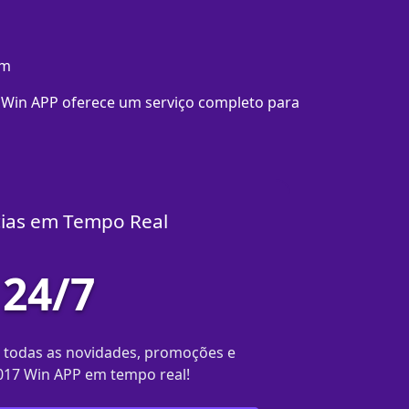
am
 Win APP oferece um serviço completo para
cias em Tempo Real
24/7
e todas as novidades, promoções e
017 Win APP em tempo real!