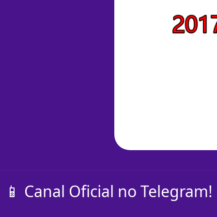
📱 Canal Oficial no Telegram!