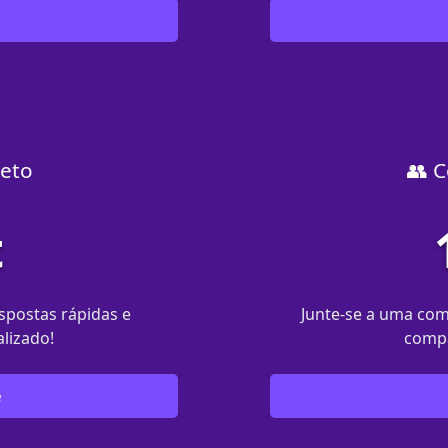
reto
👥 
t
espostas rápidas e
Junte-se a uma com
lizado!
compa
e