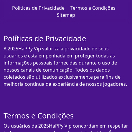
Políticas de Privacidade
Termos e Condições
Sitemap
Políticas de Privacidade
A 2025HaPPy Vip valoriza a privacidade de seus
usuários e está empenhada em proteger todas as
informações pessoais fornecidas durante o uso de
nossos canais de comunicação. Todos os dados
coletados são utilizados exclusivamente para fins de
melhoria contínua da experiência de nossos jogadores.
Termos e Condições
Os usuários da 2025HaPPy Vip concordam em respeitar