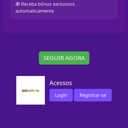
🎁 Receba bônus exclusivos
automaticamente
SEGUIR AGORA
Acessos
Login
Registrar-se