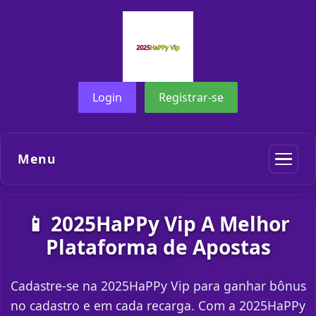
Login
Registrar-se
Menu
📱 2025HaPPy Vip A Melhor
Plataforma de Apostas
Cadastre-se na 2025HaPPy Vip para ganhar bônus
no cadastro e em cada recarga. Com a 2025HaPPy