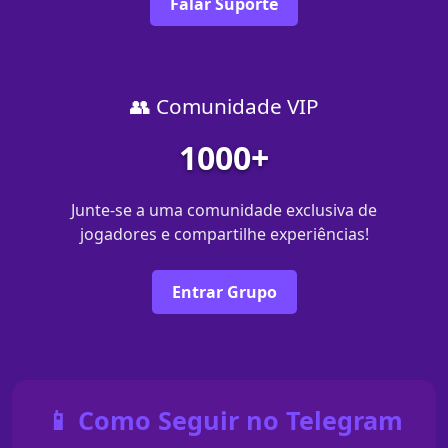
Falar Suporte
👥 Comunidade VIP
1000+
Junte-se a uma comunidade exclusiva de
jogadores e compartilhe experiências!
Entrar Grupo
📱 Como Seguir no Telegram