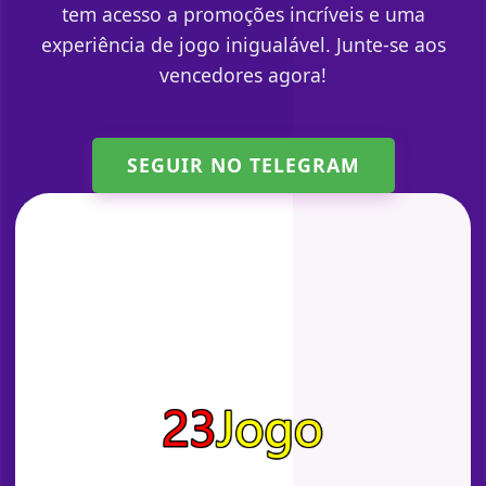
tem acesso a promoções incríveis e uma
experiência de jogo inigualável. Junte-se aos
vencedores agora!
SEGUIR NO TELEGRAM