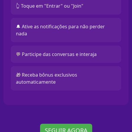
👆 Toque em "Entrar" ou "Join"
🔔 Ative as notificações para não perder
nada
💬 Participe das conversas e interaja
🎁 Receba bônus exclusivos
automaticamente
SEGUIR AGORA