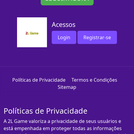
Acessos
Login
Registrar-se
Políticas de Privacidade
Termos e Condições
Sitemap
Políticas de Privacidade
A 2L Game valoriza a privacidade de seus usuários e
está empenhada em proteger todas as informações