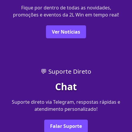
Fique por dentro de todas as novidades,
promoções e eventos da 2L Win em tempo real!
Ver Notícias
💬 Suporte Direto
Chat
Suporte direto via Telegram, respostas rápidas e
atendimento personalizado!
Falar Suporte