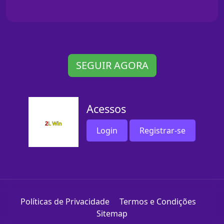
SEGUIR AGORA
Acessos
Login
Registrar-se
Políticas de Privacidade
Termos e Condições
Sitemap