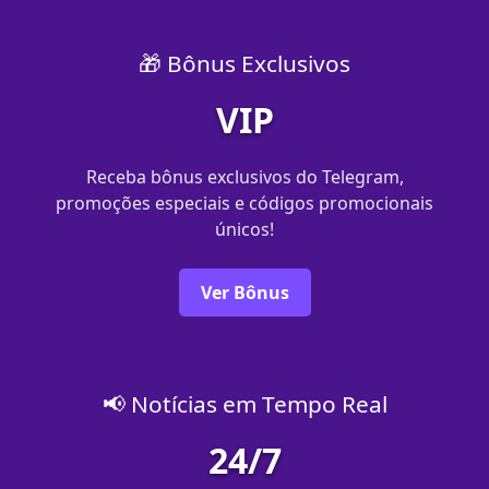
🎁 Bônus Exclusivos
VIP
Receba bônus exclusivos do Telegram,
promoções especiais e códigos promocionais
únicos!
Ver Bônus
📢 Notícias em Tempo Real
24/7