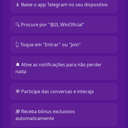
📱 Baixe o app Telegram no seu dispositivo
🔍 Procure por "@2L WinOficial"
👆 Toque em "Entrar" ou "Join"
🔔 Ative as notificações para não perder
nada
💬 Participe das conversas e interaja
🎁 Receba bônus exclusivos
automaticamente