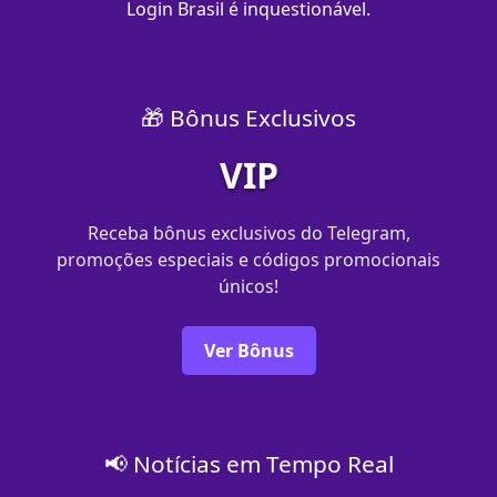
Login Brasil é inquestionável.
🎁 Bônus Exclusivos
VIP
Receba bônus exclusivos do Telegram,
promoções especiais e códigos promocionais
únicos!
Ver Bônus
📢 Notícias em Tempo Real