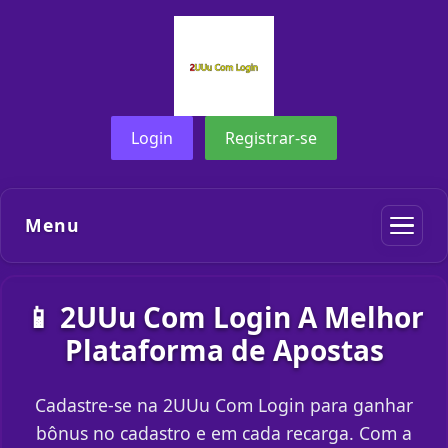
Login
Registrar-se
Menu
📱 2UUu Com Login A Melhor
Plataforma de Apostas
Cadastre-se na 2UUu Com Login para ganhar
bônus no cadastro e em cada recarga. Com a