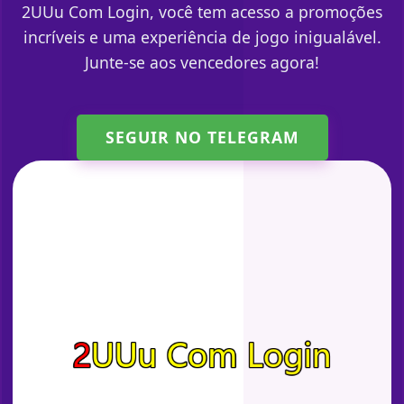
2UUu Com Login, você tem acesso a promoções
incríveis e uma experiência de jogo inigualável.
Junte-se aos vencedores agora!
SEGUIR NO TELEGRAM