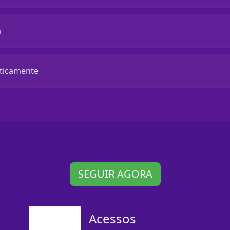
a
aticamente
SEGUIR AGORA
Acessos