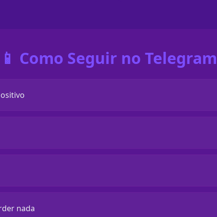
📱 Como Seguir no Telegram
ositivo
erder nada