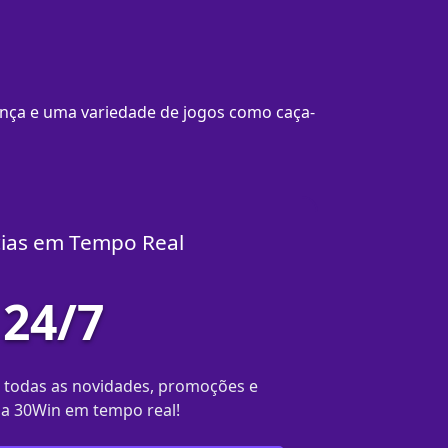
rança e uma variedade de jogos como caça-
cias em Tempo Real
24/7
e todas as novidades, promoções e
a 30Win em tempo real!