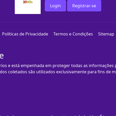
Login
Registrar-se
Políticas de Privacidade
Termos e Condições
Sitemap
de
ários e está empenhada em proteger todas as informações 
os coletados são utilizados exclusivamente para fins de m