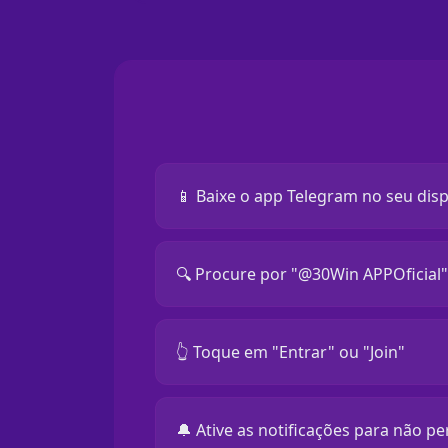
📱 Baixe o app Telegram no seu disp
🔍 Procure por "@30Win APPOficial"
👆 Toque em "Entrar" ou "Join"
🔔 Ative as notificações para não p