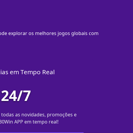
m
ode explorar os melhores jogos globais com
cias em Tempo Real
24/7
e todas as novidades, promoções e
30Win APP em tempo real!