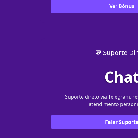
Ver Bônus
💬 Suporte Di
Cha
Suporte direto via Telegram, r
atendimento persona
Falar Suport