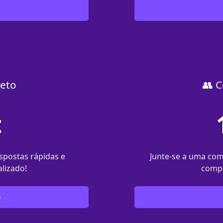
reto
👥 
t
espostas rápidas e
Junte-se a uma com
lizado!
compa
e