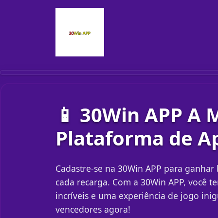
📱 30Win APP A 
Plataforma de A
Cadastre-se na 30Win APP para ganhar 
cada recarga. Com a 30Win APP, você t
incríveis e uma experiência de jogo inig
vencedores agora!