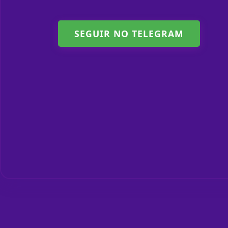
SEGUIR NO TELEGRAM