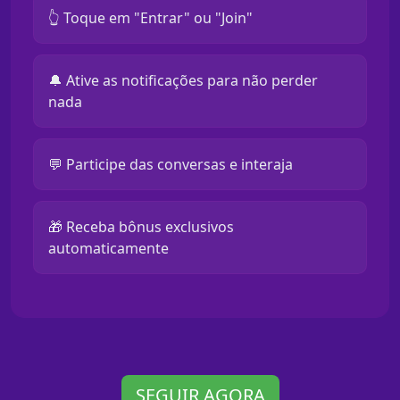
👆 Toque em "Entrar" ou "Join"
🔔 Ative as notificações para não perder
nada
💬 Participe das conversas e interaja
🎁 Receba bônus exclusivos
automaticamente
SEGUIR AGORA