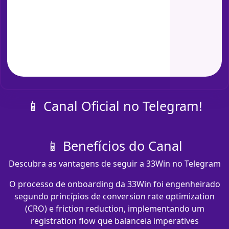
📱 Canal Oficial no Telegram!
📱 Benefícios do Canal
Descubra as vantagens de seguir a 33Win no Telegram
O processo de onboarding da 33Win foi engenheirado
segundo princípios de conversion rate optimization
(CRO) e friction reduction, implementando um
registration flow que balanceia imperatives