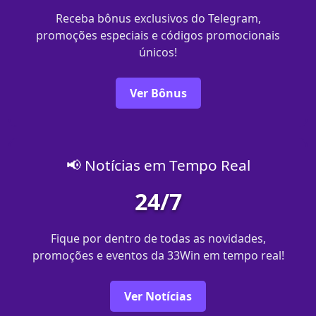
Receba bônus exclusivos do Telegram,
promoções especiais e códigos promocionais
únicos!
Ver Bônus
📢 Notícias em Tempo Real
24/7
Fique por dentro de todas as novidades,
promoções e eventos da 33Win em tempo real!
Ver Notícias