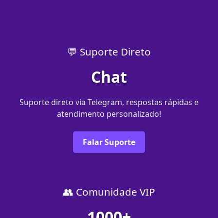
💬 Suporte Direto
Chat
Suporte direto via Telegram, respostas rápidas e
atendimento personalizado!
Falar Suporte
👥 Comunidade VIP
1000+