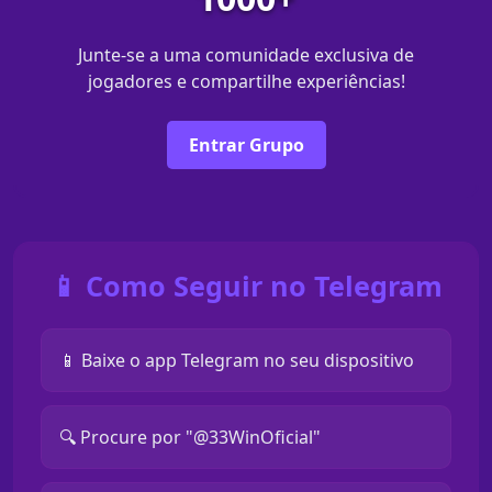
Junte-se a uma comunidade exclusiva de
jogadores e compartilhe experiências!
Entrar Grupo
📱 Como Seguir no Telegram
📱 Baixe o app Telegram no seu dispositivo
🔍 Procure por "@33WinOficial"