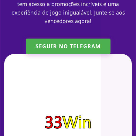
tem acesso a promoções incríveis e uma
experiência de jogo inigualável. Junte-se aos
vencedores agora!
SEGUIR NO TELEGRAM