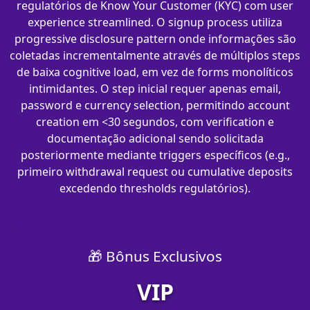
regulatórios de Know Your Customer (KYC) com user
experience streamlined. O signup process utiliza
progressive disclosure pattern onde informações são
coletadas incrementalmente através de múltiplos steps
de baixa cognitive load, em vez de forms monolíticos
intimidantes. O step inicial requer apenas email,
password e currency selection, permitindo account
creation em <30 segundos, com verification e
documentação adicional sendo solicitada
posteriormente mediante triggers específicos (e.g.,
primeiro withdrawal request ou cumulative deposits
excedendo thresholds regulatórios).
🎁 Bônus Exclusivos
VIP