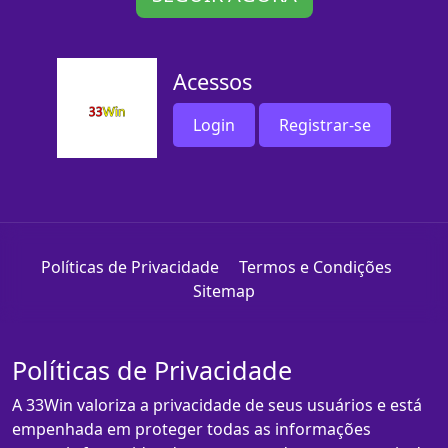
Acessos
Login
Registrar-se
Políticas de Privacidade
Termos e Condições
Sitemap
Políticas de Privacidade
A 33Win valoriza a privacidade de seus usuários e está
empenhada em proteger todas as informações