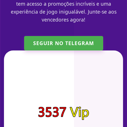
tem acesso a promoções incríveis e uma
experiência de jogo inigualável. Junte-se aos
vencedores agora!
SEGUIR NO TELEGRAM