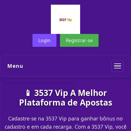
Login
Registrar-se
Menu
📱 3537 Vip A Melhor
Plataforma de Apostas
Cadastre-se na 3537 Vip para ganhar bônus no
cadastro e em cada recarga. Com a 3537 Vip, você