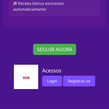
🎁 Receba bônus exclusivos
automaticamente
SEGUIR AGORA
Acessos
Login
Registrar-se