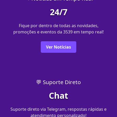
24/7
Fique por dentro de todas as novidades,
promoções e eventos da 3539 em tempo real!
Ver Notícias
💬 Suporte Direto
Chat
Suporte direto via Telegram, respostas rápidas e
atendimento personalizado!