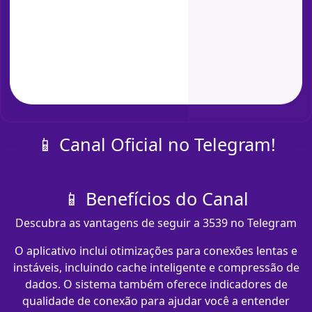
📱 Canal Oficial no Telegram!
📱 Benefícios do Canal
Descubra as vantagens de seguir a 3539 no Telegram
O aplicativo inclui otimizações para conexões lentas e
instáveis, incluindo cache inteligente e compressão de
dados. O sistema também oferece indicadores de
qualidade de conexão para ajudar você a entender