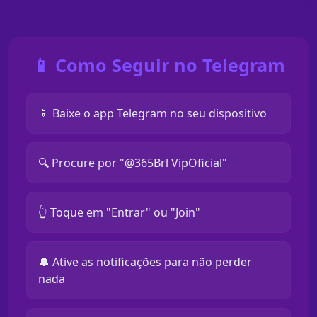
📱 Como Seguir no Telegram
📱 Baixe o app Telegram no seu dispositivo
🔍 Procure por "@365Brl VipOficial"
👆 Toque em "Entrar" ou "Join"
🔔 Ative as notificações para não perder
nada