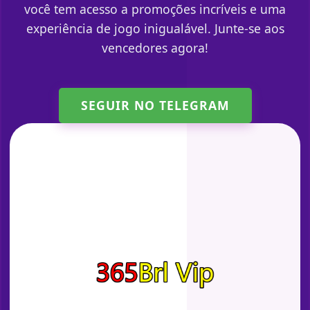
você tem acesso a promoções incríveis e uma
experiência de jogo inigualável. Junte-se aos
vencedores agora!
SEGUIR NO TELEGRAM