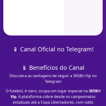
📱 Canal Oficial no Telegram!
📱 Benefícios do Canal
Descubra as vantagens de seguir a 365Brl Vip no
Telegram
O futebol, é claro, ocupa um lugar especial na
365Brl
Vip
. A plataforma cobre desde os campeonatos
estaduais até a Copa Libertadores, com odds