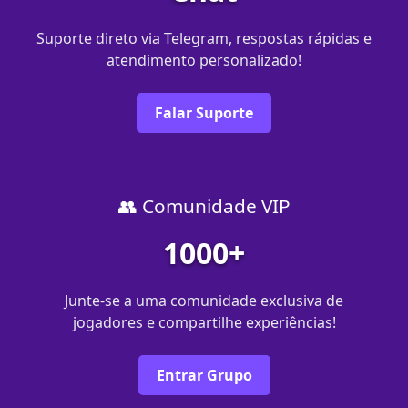
Suporte direto via Telegram, respostas rápidas e
atendimento personalizado!
Falar Suporte
👥 Comunidade VIP
1000+
Junte-se a uma comunidade exclusiva de
jogadores e compartilhe experiências!
Entrar Grupo