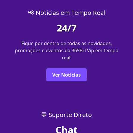
📢 Notícias em Tempo Real
24/7
Fique por dentro de todas as novidades,
promoções e eventos da 365Brl Vip em tempo
real!
Ver Notícias
💬 Suporte Direto
Chat