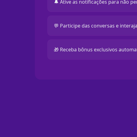
🔔 Ative as notificações para não p
💬 Participe das conversas e interaj
🎁 Receba bônus exclusivos autom