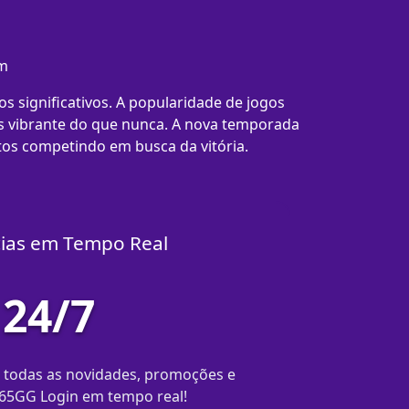
am
 significativos. A popularidade de jogos
s vibrante do que nunca. A nova temporada
itos competindo em busca da vitória.
cias em Tempo Real
24/7
e todas as novidades, promoções e
65GG Login em tempo real!