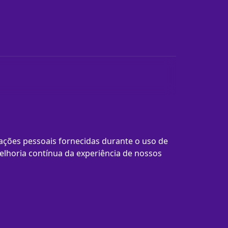
ações pessoais fornecidas durante o uso de
elhoria contínua da experiência de nossos