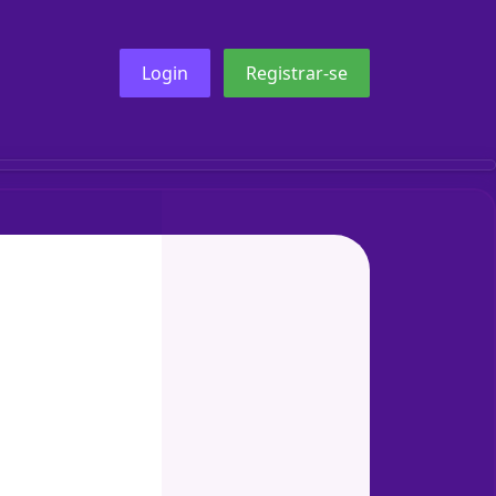
Login
Registrar-se