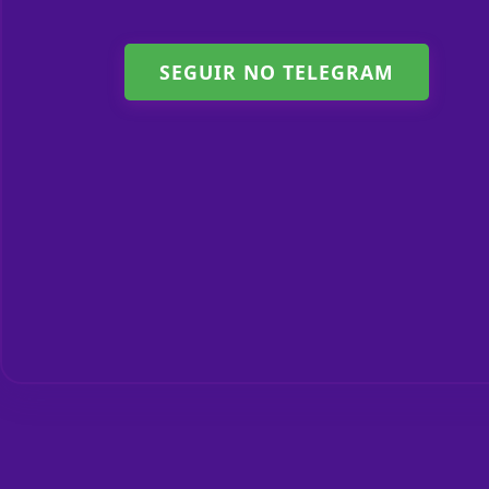
SEGUIR NO TELEGRAM