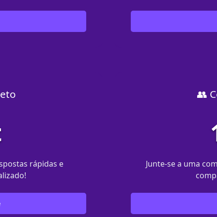
reto
👥 
t
espostas rápidas e
Junte-se a uma com
lizado!
compa
e