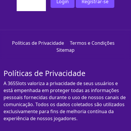
Login
Registrar-se
Políticas de Privacidade
Termos e Condições
Sitemap
Políticas de Privacidade
A 365Slots valoriza a privacidade de seus usuários e
está empenhada em proteger todas as informações
pessoais fornecidas durante o uso de nossos canais de
comunicação. Todos os dados coletados são utilizados
exclusivamente para fins de melhoria contínua da
experiência de nossos jogadores.