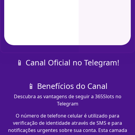
📱 Canal Oficial no Telegram!
📱 Benefícios do Canal
Descubra as vantagens de seguir a 365Slots no
Telegram
O número de telefone celular é utilizado para
verificação de identidade através de SMS e para
notificações urgentes sobre sua conta. Esta camada