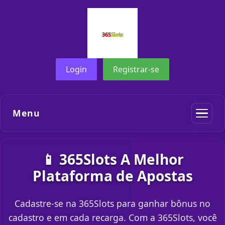
Login
Registrar-se
Menu
📱 365Slots A Melhor
Plataforma de Apostas
Cadastre-se na 365Slots para ganhar bônus no
cadastro e em cada recarga. Com a 365Slots, você