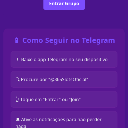
Entrar Grupo
📱 Como Seguir no Telegram
📱 Baixe o app Telegram no seu dispositivo
🔍 Procure por "@365SlotsOficial"
👆 Toque em "Entrar" ou "Join"
🔔 Ative as notificações para não perder
nada