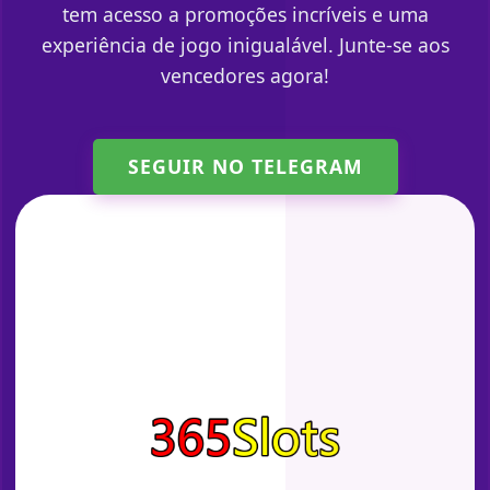
tem acesso a promoções incríveis e uma
experiência de jogo inigualável. Junte-se aos
vencedores agora!
SEGUIR NO TELEGRAM