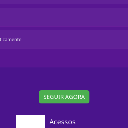
a
aticamente
SEGUIR AGORA
Acessos