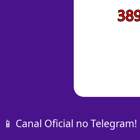
📱 Canal Oficial no Telegram!