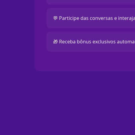
💬 Participe das conversas e interaj
🎁 Receba bônus exclusivos autom