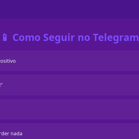
📱 Como Seguir no Telegram
ositivo
l"
erder nada