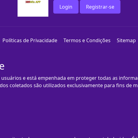
Login
Registrar-se
Políticas de Privacidade
Termos e Condições
Sitemap
de
s usuários e está empenhada em proteger todas as informa
os coletados são utilizados exclusivamente para fins de m