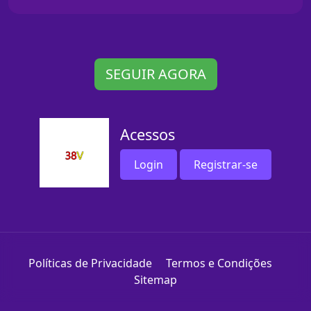
SEGUIR AGORA
Acessos
Login
Registrar-se
Políticas de Privacidade
Termos e Condições
Sitemap