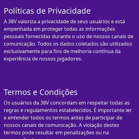
Políticas de Privacidade
A 38V valoriza a privacidade de seus usuários e está
empenhada em proteger todas as informações
pessoais fornecidas durante o uso de nossos canais de
comunicação. Todos os dados coletados são utilizados
exclusivamente para fins de melhoria contínua da
experiência de nossos jogadores.
Termos e Condições
Os usuários da 38V concordam em respeitar todas as
regras e regulamentos estabelecidos. É importante ler
e entender todos os termos antes de participar de
nossos canais de comunicação. A violação destes
termos pode resultar em penalizações ou na