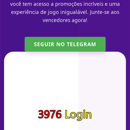
você tem acesso a promoções incríveis e uma
experiência de jogo inigualável. Junte-se aos
vencedores agora!
SEGUIR NO TELEGRAM