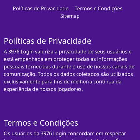
Políticas de Privacidade
Termos e Condições
Sitemap
Políticas de Privacidade
A 3976 Login valoriza a privacidade de seus usuários e
está empenhada em proteger todas as informações
pessoais fornecidas durante o uso de nossos canais de
comunicação. Todos os dados coletados são utilizados
exclusivamente para fins de melhoria contínua da
experiência de nossos jogadores.
Termos e Condições
Os usuários da 3976 Login concordam em respeitar