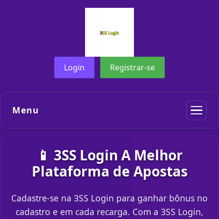
Login
Registrar-se
Menu
📱 3SS Login A Melhor
Plataforma de Apostas
Cadastre-se na 3SS Login para ganhar bônus no
cadastro e em cada recarga. Com a 3SS Login,