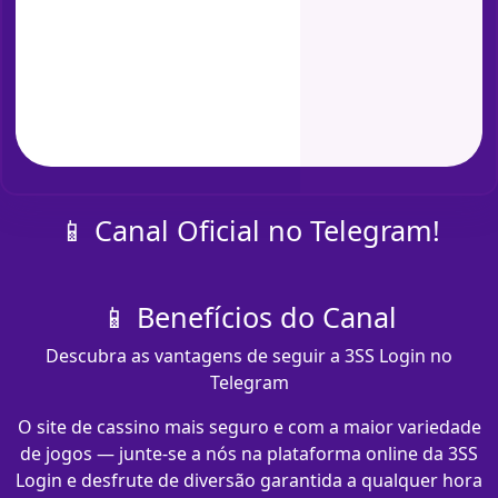
📱 Canal Oficial no Telegram!
📱 Benefícios do Canal
Descubra as vantagens de seguir a 3SS Login no
Telegram
O site de cassino mais seguro e com a maior variedade
de jogos — junte-se a nós na plataforma online da 3SS
Login e desfrute de diversão garantida a qualquer hora