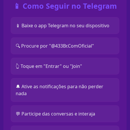
📱 Como Seguir no Telegram
📱 Baixe o app Telegram no seu dispositivo
🔍 Procure por "@433Br.ComOficial"
👆 Toque em "Entrar" ou "Join"
🔔 Ative as notificações para não perder
nada
💬 Participe das conversas e interaja