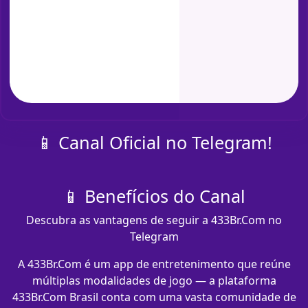
📱 Canal Oficial no Telegram!
📱 Benefícios do Canal
Descubra as vantagens de seguir a 433Br.Com no
Telegram
A 433Br.Com é um app de entretenimento que reúne
múltiplas modalidades de jogo — a plataforma
433Br.Com Brasil conta com uma vasta comunidade de