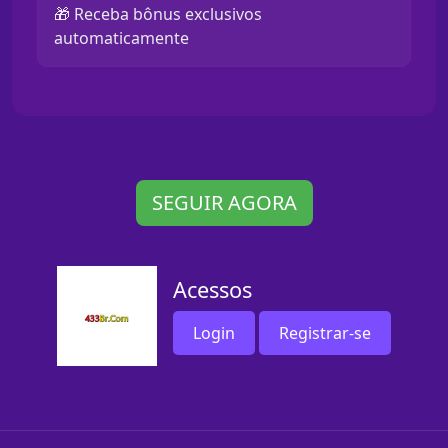
🎁 Receba bônus exclusivos
automaticamente
SEGUIR AGORA
Acessos
Login
Registrar-se