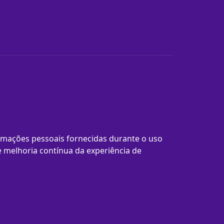
ormações pessoais fornecidas durante o uso
e melhoria contínua da experiência de