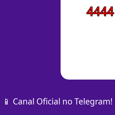
📱 Canal Oficial no Telegram!