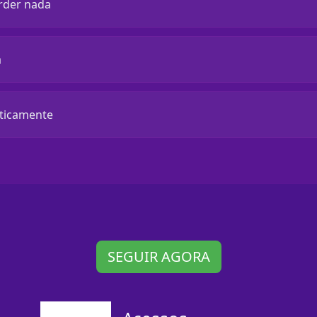
erder nada
a
aticamente
SEGUIR AGORA