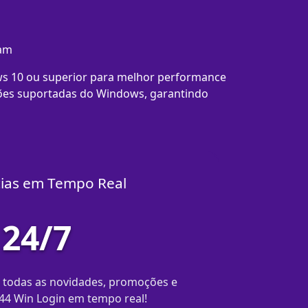
ram
ows 10 ou superior para melhor performance
sões suportadas do Windows, garantindo
cias em Tempo Real
24/7
e todas as novidades, promoções e
44 Win Login em tempo real!