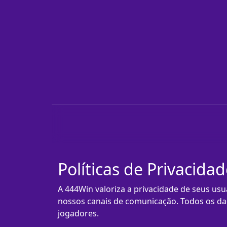
Políticas de Privacida
A 444Win valoriza a privacidade de seus us
nossos canais de comunicação. Todos os dad
jogadores.