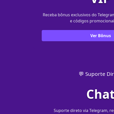
Receba bônus exclusivos do Telegra
e códigos promocionai
Ver Bônus
💬 Suporte Di
Cha
Suporte direto via Telegram, r