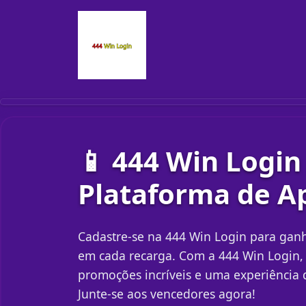
📱 444 Win Login
Plataforma de A
Cadastre-se na 444 Win Login para gan
em cada recarga. Com a 444 Win Login,
promoções incríveis e uma experiência d
Junte-se aos vencedores agora!