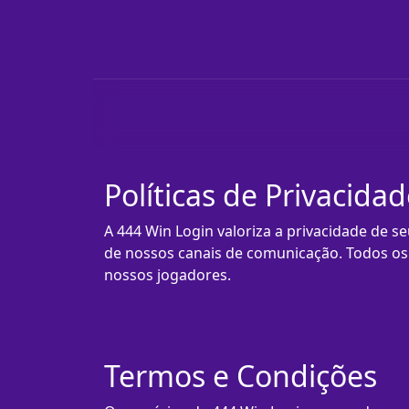
Políticas de Privacida
A 444 Win Login valoriza a privacidade de 
de nossos canais de comunicação. Todos os 
nossos jogadores.
Termos e Condições