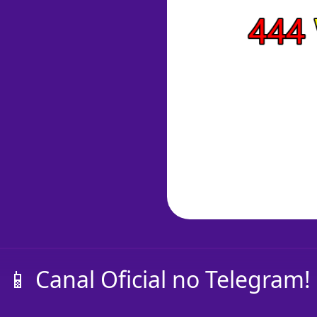
📱 Canal Oficial no Telegram!