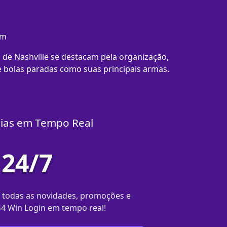
am
os de Nashville se destacam pela organização,
 e bolas paradas como suas principais armas.
cias em Tempo Real
24/7
e todas as novidades, promoções e
44 Win Login em tempo real!