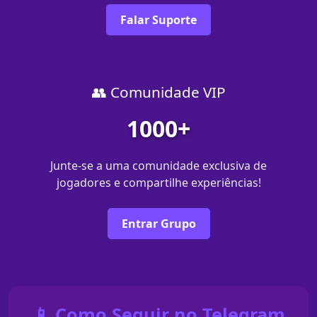
Falar Suporte
👥 Comunidade VIP
1000+
Junte-se a uma comunidade exclusiva de
jogadores e compartilhe experiências!
Entrar Grupo
📱 Como Seguir no Telegram