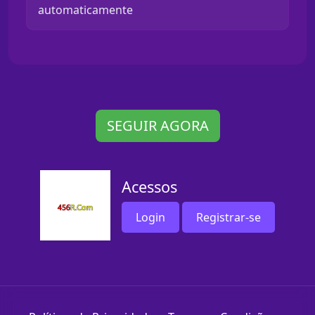
automaticamente
SEGUIR AGORA
Acessos
Login
Registrar-se