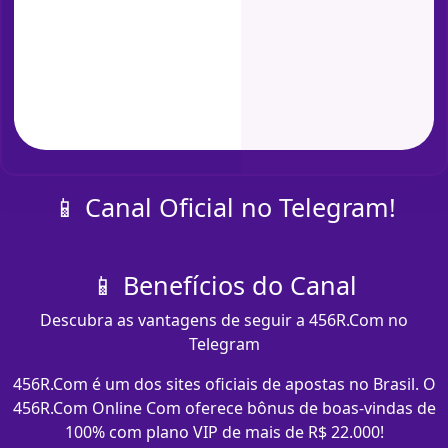
📱 Canal Oficial no Telegram!
📱 Benefícios do Canal
Descubra as vantagens de seguir a 456R.Com no
Telegram
456R.Com é um dos sites oficiais de apostas no Brasil. O
456R.Com Online Com oferece bônus de boas-vindas de
100% com plano VIP de mais de R$ 22.000!