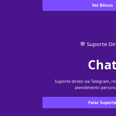
Ver Bônus
💬 Suporte Di
Cha
Suporte direto via Telegram, r
atendimento persona
Falar Suport