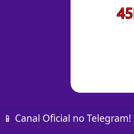
📱 Canal Oficial no Telegram!