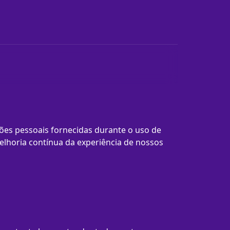
ões pessoais fornecidas durante o uso de
elhoria contínua da experiência de nossos