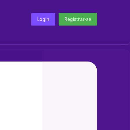
Login
Registrar-se