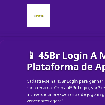
📱 45Br Login A 
Plataforma de A
Cadastre-se na 45Br Login para ganhar
cada recarga. Com a 45Br Login, você 
incríveis e uma experiência de jogo inig
vencedores agora!