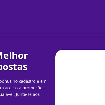
Melhor
postas
 bônus no cadastro e em
tem acesso a promoções
ualável. Junte-se aos