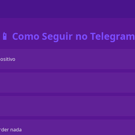
📱 Como Seguir no Telegram
ositivo
erder nada