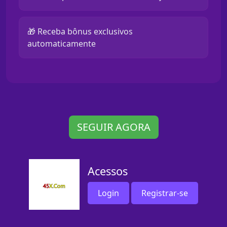
🎁 Receba bônus exclusivos
automaticamente
SEGUIR AGORA
Acessos
Login
Registrar-se