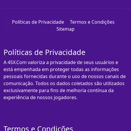
Políticas de Privacidade
Termos e Condições
Sitemap
Políticas de Privacidade
A 45X.Com valoriza a privacidade de seus usuários e
está empenhada em proteger todas as informações
pessoais fornecidas durante o uso de nossos canais de
comunicação. Todos os dados coletados são utilizados
exclusivamente para fins de melhoria contínua da
experiência de nossos jogadores.
Termos e Condições