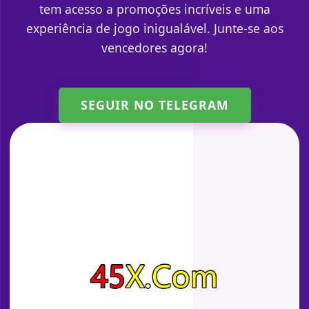
tem acesso a promoções incríveis e uma
experiência de jogo inigualável. Junte-se aos
vencedores agora!
SEGUIR NO TELEGRAM