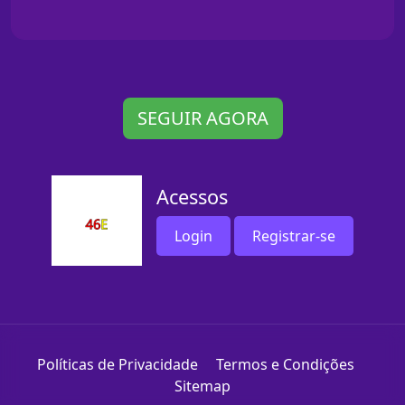
SEGUIR AGORA
Acessos
Login
Registrar-se
Políticas de Privacidade
Termos e Condições
Sitemap