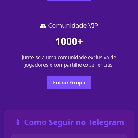
👥 Comunidade VIP
1000+
Junte-se a uma comunidade exclusiva de
jogadores e compartilhe experiências!
Entrar Grupo
📱 Como Seguir no Telegram