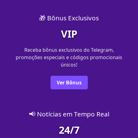
🎁 Bônus Exclusivos
VIP
Receba bônus exclusivos do Telegram,
promoções especiais e códigos promocionais
únicos!
Ver Bônus
📢 Notícias em Tempo Real
24/7