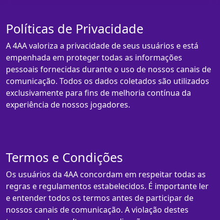
Políticas de Privacidade
A 4AA valoriza a privacidade de seus usuários e está
empenhada em proteger todas as informações
pessoais fornecidas durante o uso de nossos canais de
comunicação. Todos os dados coletados são utilizados
exclusivamente para fins de melhoria contínua da
experiência de nossos jogadores.
Termos e Condições
Os usuários da 4AA concordam em respeitar todas as
regras e regulamentos estabelecidos. É importante ler
e entender todos os termos antes de participar de
nossos canais de comunicação. A violação destes