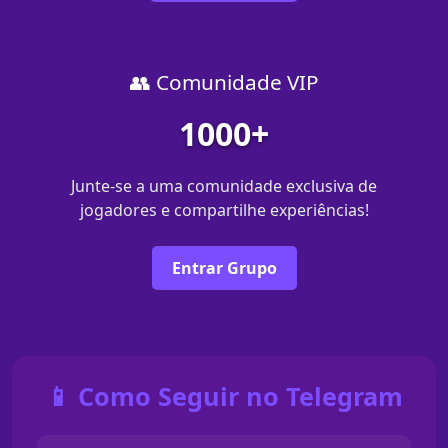
👥 Comunidade VIP
1000+
Junte-se a uma comunidade exclusiva de
jogadores e compartilhe experiências!
Entrar Grupo
📱 Como Seguir no Telegram