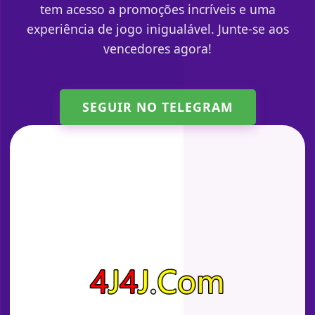
tem acesso a promoções incríveis e uma
experiência de jogo inigualável. Junte-se aos
vencedores agora!
SEGUIR NO TELEGRAM