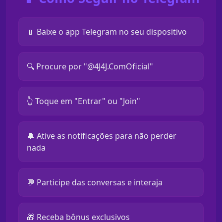
📱 Baixe o app Telegram no seu dispositivo
🔍 Procure por "@4J4J.ComOficial"
👆 Toque em "Entrar" ou "Join"
🔔 Ative as notificações para não perder
nada
💬 Participe das conversas e interaja
🎁 Receba bônus exclusivos