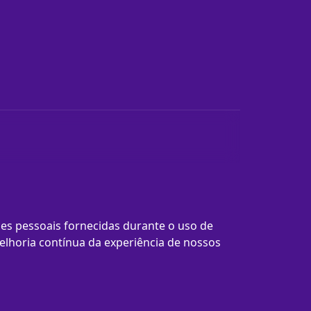
es pessoais fornecidas durante o uso de
elhoria contínua da experiência de nossos