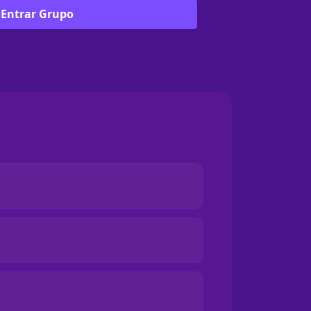
Entrar Grupo