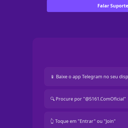
Falar Suport
📱 Baixe o app Telegram no seu disp
🔍 Procure por "@5161.ComOficial"
👆 Toque em "Entrar" ou "Join"