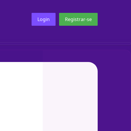
Login
Registrar-se