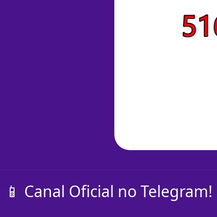
📱 Canal Oficial no Telegram!