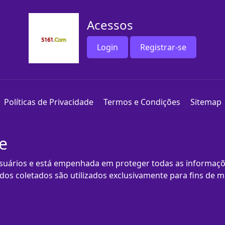
Acessos
Login
Registrar-se
Políticas de Privacidade
Termos e Condições
Sitemap
de
usuários e está empenhada em proteger todas as informaçõ
os coletados são utilizados exclusivamente para fins de m