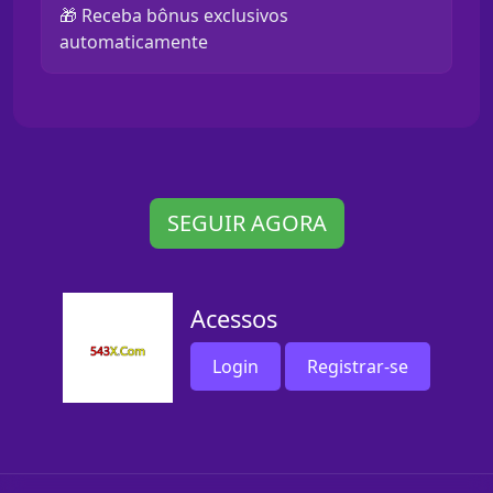
🎁 Receba bônus exclusivos
automaticamente
SEGUIR AGORA
Acessos
Login
Registrar-se