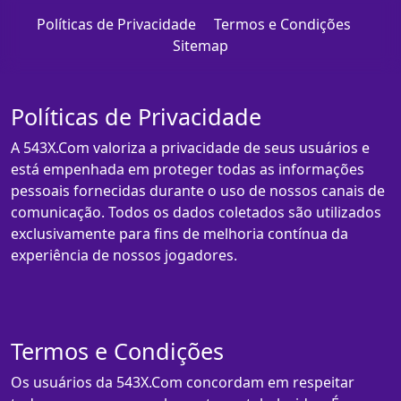
Políticas de Privacidade
Termos e Condições
Sitemap
Políticas de Privacidade
A 543X.Com valoriza a privacidade de seus usuários e
está empenhada em proteger todas as informações
pessoais fornecidas durante o uso de nossos canais de
comunicação. Todos os dados coletados são utilizados
exclusivamente para fins de melhoria contínua da
experiência de nossos jogadores.
Termos e Condições
Os usuários da 543X.Com concordam em respeitar