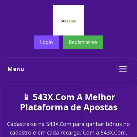
Login
Registrar-se
Menu
📱 543X.Com A Melhor
Plataforma de Apostas
Cadastre-se na 543X.Com para ganhar bônus no
cadastro e em cada recarga. Com a 543X.Com,