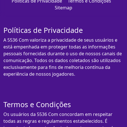
Políticas de Privacidade
Termos e Condições
Sitemap
Políticas de Privacidade
A 5536 Com valoriza a privacidade de seus usuários e
está empenhada em proteger todas as informações
pessoais fornecidas durante o uso de nossos canais de
comunicação. Todos os dados coletados são utilizados
exclusivamente para fins de melhoria contínua da
experiência de nossos jogadores.
Termos e Condições
Os usuários da 5536 Com concordam em respeitar
todas as regras e regulamentos estabelecidos. É