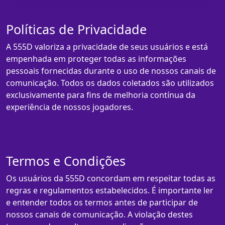
Políticas de Privacidade
A 555D valoriza a privacidade de seus usuários e está
empenhada em proteger todas as informações
pessoais fornecidas durante o uso de nossos canais de
comunicação. Todos os dados coletados são utilizados
exclusivamente para fins de melhoria contínua da
experiência de nossos jogadores.
Termos e Condições
Os usuários da 555D concordam em respeitar todas as
regras e regulamentos estabelecidos. É importante ler
e entender todos os termos antes de participar de
nossos canais de comunicação. A violação destes