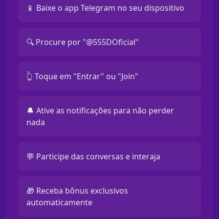
📱 Baixe o app Telegram no seu dispositivo
🔍 Procure por "@555DOficial"
👆 Toque em "Entrar" ou "Join"
🔔 Ative as notificações para não perder
nada
💬 Participe das conversas e interaja
🎁 Receba bônus exclusivos
automaticamente