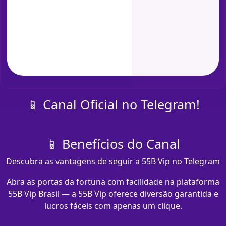
📱 Canal Oficial no Telegram!
📱 Benefícios do Canal
Descubra as vantagens de seguir a 55B Vip no Telegram
Abra as portas da fortuna com facilidade na plataforma
55B Vip Brasil — a 55B Vip oferece diversão garantida e
lucros fáceis com apenas um clique.