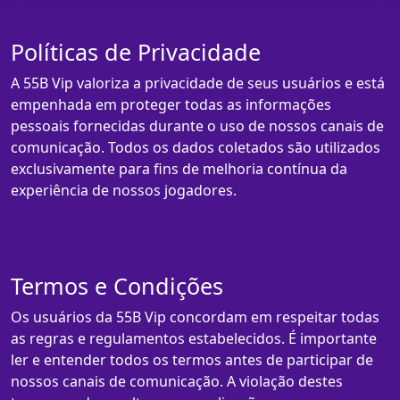
Políticas de Privacidade
A 55B Vip valoriza a privacidade de seus usuários e está
empenhada em proteger todas as informações
pessoais fornecidas durante o uso de nossos canais de
comunicação. Todos os dados coletados são utilizados
exclusivamente para fins de melhoria contínua da
experiência de nossos jogadores.
Termos e Condições
Os usuários da 55B Vip concordam em respeitar todas
as regras e regulamentos estabelecidos. É importante
ler e entender todos os termos antes de participar de
nossos canais de comunicação. A violação destes