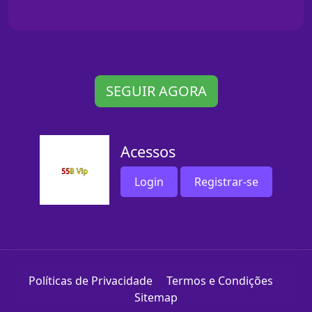
SEGUIR AGORA
Acessos
Login
Registrar-se
Políticas de Privacidade
Termos e Condições
Sitemap