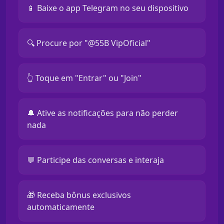
📱 Baixe o app Telegram no seu dispositivo
🔍 Procure por "@55B VipOficial"
👆 Toque em "Entrar" ou "Join"
🔔 Ative as notificações para não perder
nada
💬 Participe das conversas e interaja
🎁 Receba bônus exclusivos
automaticamente