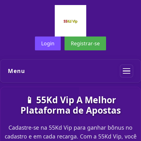
Login
Registrar-se
Menu
📱 55Kd Vip A Melhor
Plataforma de Apostas
Cadastre-se na 55Kd Vip para ganhar bônus no
cadastro e em cada recarga. Com a 55Kd Vip, você