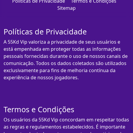
Políticas de Privacidade
Termos e Condições
Sitemap
Políticas de Privacidade
A 55Kd Vip valoriza a privacidade de seus usuários e
está empenhada em proteger todas as informações
pessoais fornecidas durante o uso de nossos canais de
comunicação. Todos os dados coletados são utilizados
exclusivamente para fins de melhoria contínua da
experiência de nossos jogadores.
Termos e Condições
Os usuários da 55Kd Vip concordam em respeitar todas
as regras e regulamentos estabelecidos. É importante