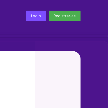
Login
Registrar-se