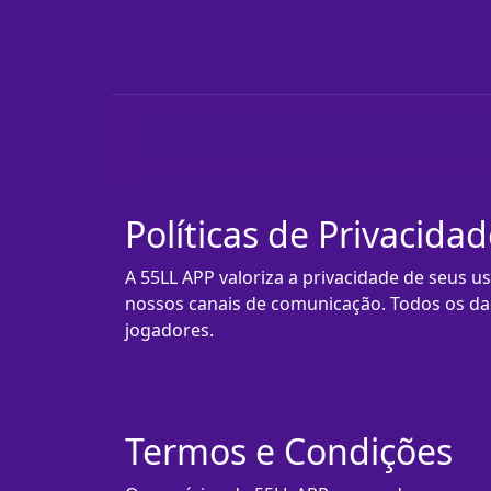
Políticas de Privacida
A 55LL APP valoriza a privacidade de seus 
nossos canais de comunicação. Todos os dad
jogadores.
Termos e Condições