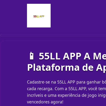
📱 55LL APP A M
Plataforma de A
Cadastre-se na 55LL APP para ganhar b
cada recarga. Com a 55LL APP, você te
incríveis e uma experiência de jogo inig
vencedores agora!