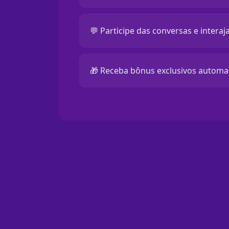
💬 Participe das conversas e interaj
🎁 Receba bônus exclusivos autom