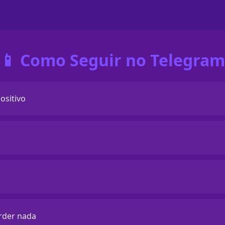
📱 Como Seguir no Telegram
ositivo
erder nada