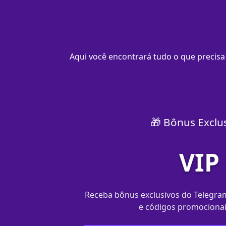
Aqui você encontrará tudo o que precisa
🎁 Bônus Exclu
VIP
Receba bônus exclusivos do Telegra
e códigos promocionai