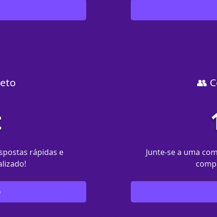
reto
👥 
t
espostas rápidas e
Junte-se a uma com
lizado!
compa
e