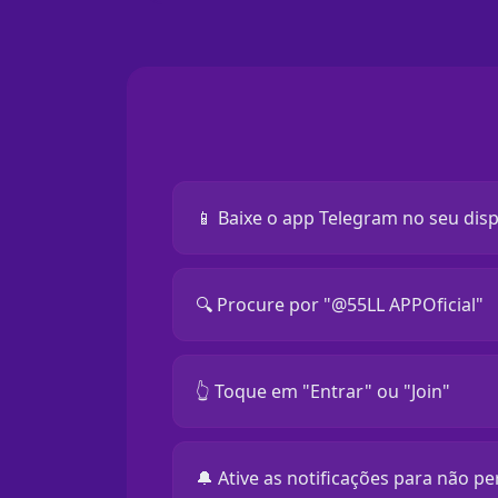
📱 Baixe o app Telegram no seu disp
🔍 Procure por "@55LL APPOficial"
👆 Toque em "Entrar" ou "Join"
🔔 Ative as notificações para não p