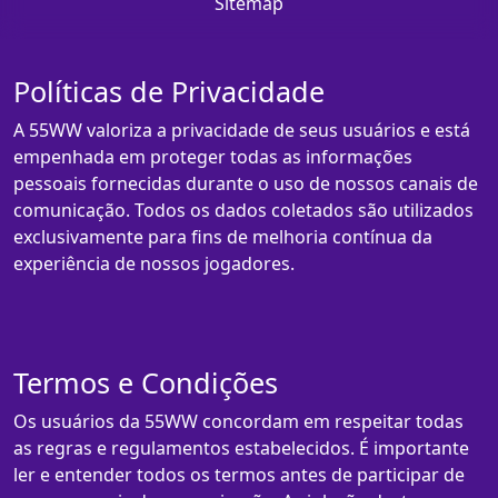
Sitemap
Políticas de Privacidade
A 55WW valoriza a privacidade de seus usuários e está
empenhada em proteger todas as informações
pessoais fornecidas durante o uso de nossos canais de
comunicação. Todos os dados coletados são utilizados
exclusivamente para fins de melhoria contínua da
experiência de nossos jogadores.
Termos e Condições
Os usuários da 55WW concordam em respeitar todas
as regras e regulamentos estabelecidos. É importante
ler e entender todos os termos antes de participar de