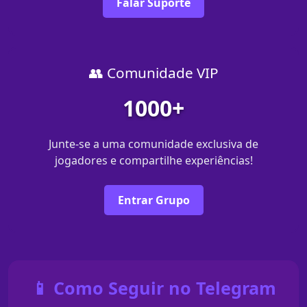
Falar Suporte
👥 Comunidade VIP
1000+
Junte-se a uma comunidade exclusiva de
jogadores e compartilhe experiências!
Entrar Grupo
📱 Como Seguir no Telegram