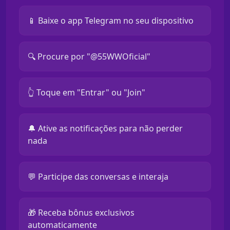
📱 Baixe o app Telegram no seu dispositivo
🔍 Procure por "@55WWOficial"
👆 Toque em "Entrar" ou "Join"
🔔 Ative as notificações para não perder
nada
💬 Participe das conversas e interaja
🎁 Receba bônus exclusivos
automaticamente