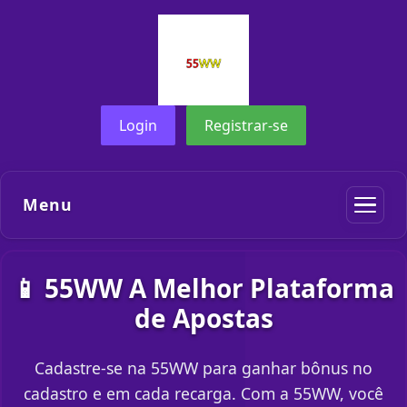
Login
Registrar-se
Menu
📱 55WW A Melhor Plataforma
de Apostas
Cadastre-se na 55WW para ganhar bônus no
cadastro e em cada recarga. Com a 55WW, você