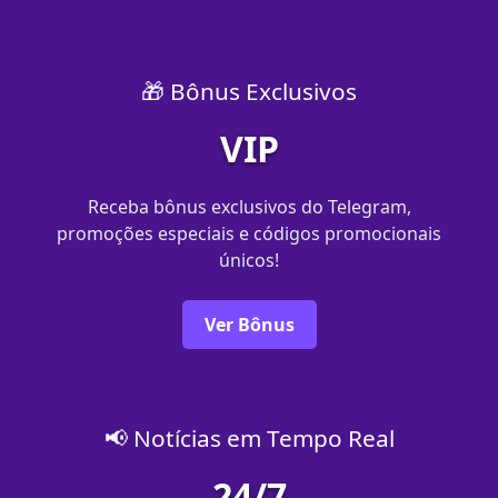
🎁 Bônus Exclusivos
VIP
Receba bônus exclusivos do Telegram,
promoções especiais e códigos promocionais
únicos!
Ver Bônus
📢 Notícias em Tempo Real
24/7