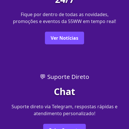
Fique por dentro de todas as novidades,
promoções e eventos da 55WW em tempo real!
Ver Notícias
💬 Suporte Direto
Chat
Suporte direto via Telegram, respostas rápidas e
atendimento personalizado!