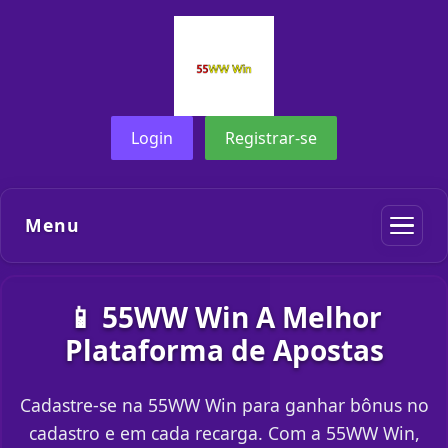
Login
Registrar-se
Menu
📱 55WW Win A Melhor
Plataforma de Apostas
Cadastre-se na 55WW Win para ganhar bônus no
cadastro e em cada recarga. Com a 55WW Win,