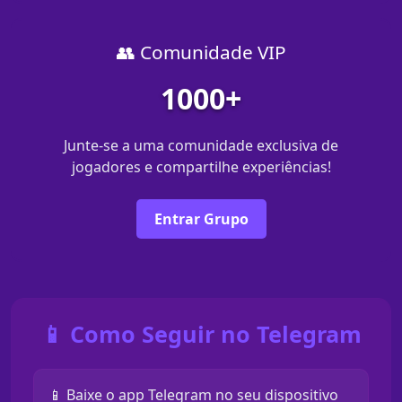
👥 Comunidade VIP
1000+
Junte-se a uma comunidade exclusiva de
jogadores e compartilhe experiências!
Entrar Grupo
📱 Como Seguir no Telegram
📱 Baixe o app Telegram no seu dispositivo