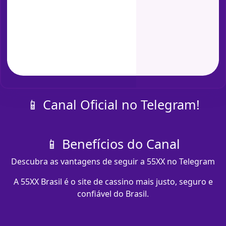
📱 Canal Oficial no Telegram!
📱 Benefícios do Canal
Descubra as vantagens de seguir a 55XX no Telegram
A 55XX Brasil é o site de cassino mais justo, seguro e
confiável do Brasil.