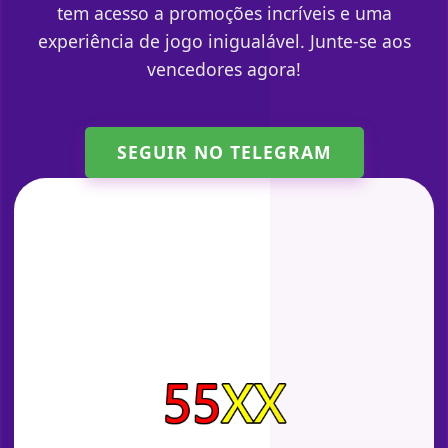
tem acesso a promoções incríveis e uma
experiência de jogo inigualável. Junte-se aos
vencedores agora!
SEGUIR NO TELEGRAM