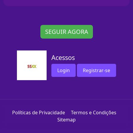
SEGUIR AGORA
Acessos
Login
Registrar-se
Políticas de Privacidade
Termos e Condições
Sitemap