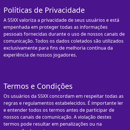
Políticas de Privacidade
A 55XX valoriza a privacidade de seus usuários e está
empenhada em proteger todas as informações
pessoais fornecidas durante o uso de nossos canais de
comunicação. Todos os dados coletados são utilizados
exclusivamente para fins de melhoria contínua da
experiência de nossos jogadores.
Termos e Condições
Os usuários da 55XX concordam em respeitar todas as
regras e regulamentos estabelecidos. É importante ler
e entender todos os termos antes de participar de
nossos canais de comunicação. A violação destes
termos pode resultar em penalizações ou na