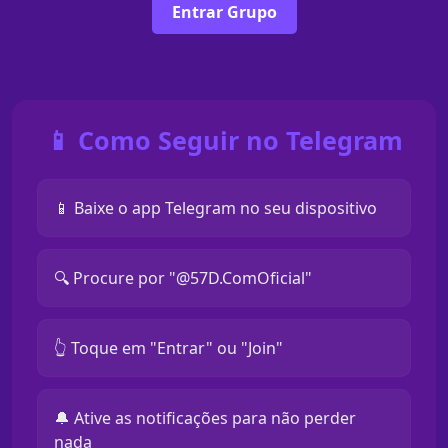
Entrar Grupo
📱 Como Seguir no Telegram
📱 Baixe o app Telegram no seu dispositivo
🔍 Procure por "@57D.ComOficial"
👆 Toque em "Entrar" ou "Join"
🔔 Ative as notificações para não perder
nada