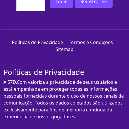
Login
Registrar-se
Políticas de Privacidade
Termos e Condições
Sitemap
Políticas de Privacidade
A 57D.Com valoriza a privacidade de seus usuários e
está empenhada em proteger todas as informações
pessoais fornecidas durante o uso de nossos canais de
comunicação. Todos os dados coletados são utilizados
exclusivamente para fins de melhoria contínua da
experiência de nossos jogadores.