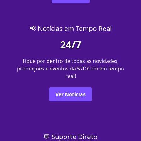
📢 Notícias em Tempo Real
24/7
Fique por dentro de todas as novidades,
promoções e eventos da 57D.Com em tempo
real!
Ver Notícias
💬 Suporte Direto