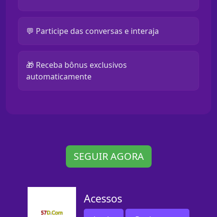
💬 Participe das conversas e interaja
🎁 Receba bônus exclusivos
automaticamente
SEGUIR AGORA
Acessos