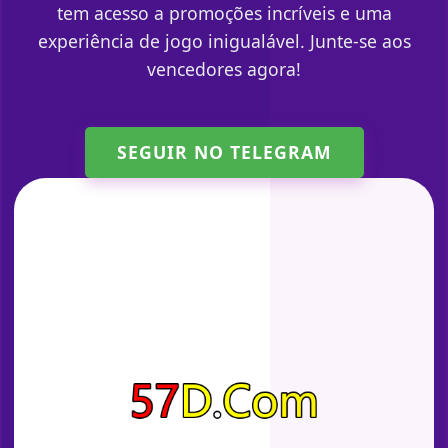
tem acesso a promoções incríveis e uma
experiência de jogo inigualável. Junte-se aos
vencedores agora!
SEGUIR NO TELEGRAM